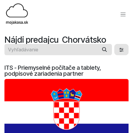
Skip to Content
Nájdi predajcu
​ Chorvátsko
ITS - Priemyselné počítače a tablety,
podpisové zariadenia
partner​