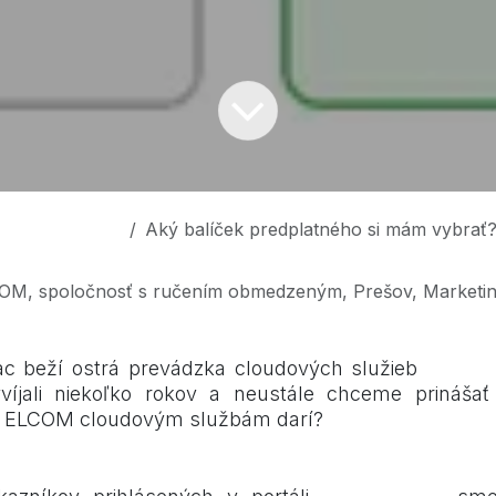
ky z ELCOM-u
Aký balíček predplatného si mám vybrať
OM, spoločnosť s ručením obmedzeným, Prešov, Marketi
c beží ostrá prevádzka cloudových služieb
mojaka
íjali niekoľko rokov a neustále chceme prinášať 
sa ELCOM cloudovým službám darí?
oužívatelia?