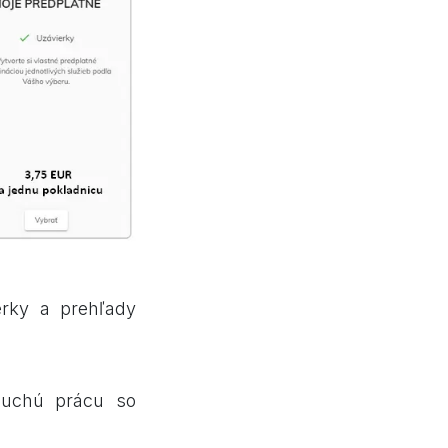
kám a PLU?
ierky a prehľady
 a vystavených
duchú prácu so
informáciami o