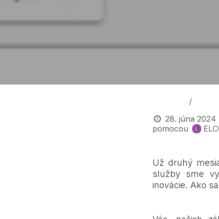
All Blogs
Novin
28. júna 2024
pomocou
ELC
Už druhý mesia
služby sme vyv
inovácie. Ako 
Čo hovoria p