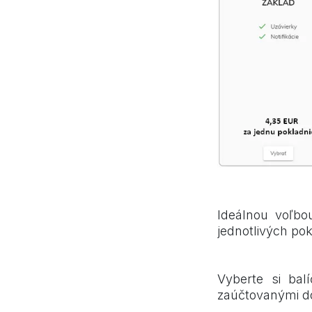
Postačuje vám 
Ideálnou voľb
jednotlivých po
Potrebujete o
dokladoch?
Vyberte si ba
zaúčtovanými do
Chcete mať pr