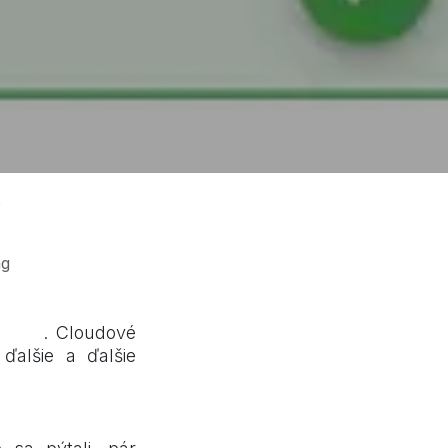
?
ng
sa.sk
. Cloudové
ďalšie a ďalšie