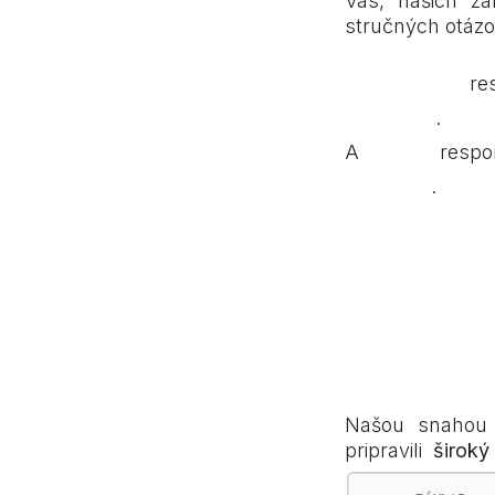
Vás, našich zá
stručných otázo
Až 77%
res
osožné
.
61%
A
respo
týždňa
.
Aký balíček s
Našou snahou j
pripravili
široký