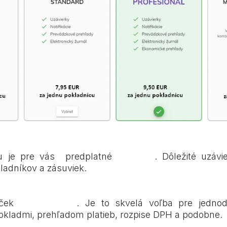
prístup k uzávierkam, pokladníkom, peňažným zásuv
ou je pre vás predplatné
ZÁKLAD
. Dôležité uzáv
kladníkov a zásuviek.
krem toho aj informácie o platbách, položkách
líček
ŠTANDARD
. Je to skvelá voľba pre jedno
kladmi, prehľadom platieb, rozpise DPH a podobne.
ístup aj k manažérskym prehľadom s detailnými 