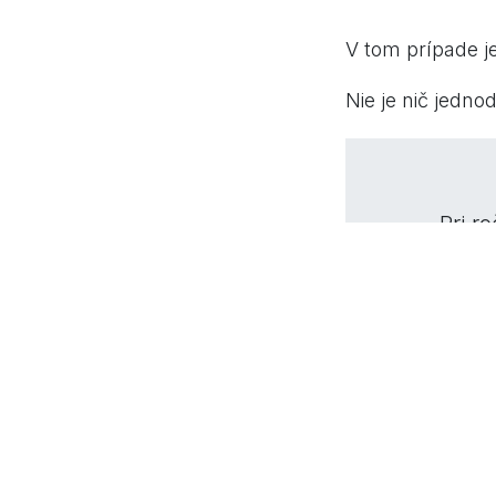
návštevnosti pr
V tom prípade j
Chcete si balíče
Nie je nič jedno
Pri r
Ešte cloudo
mojakasa.s
Neváhajte nás k