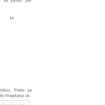
 sa pýtali, pár
veľmi
.sk
za
oľkokrát do
níkov. Preto sa
ieb
mojakasa.sk
.