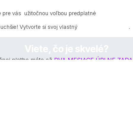
evádzky a trendoch predaja?
e pre vás užitočnou voľbou predplatné
PROFESIONÁ
k vyskladať podľa vašich vlastných potrieb?
duchšie! Vytvorte si svoj vlastný
VLASTNÝ BALÍČEK
.
Viete, čo je skvelé?
očnej platbe máte až
DVA MESIACE ÚPLNE ZAD
vé služby
k
nevyužívate?
Chcem
cloudové
ontaktovať.
služby