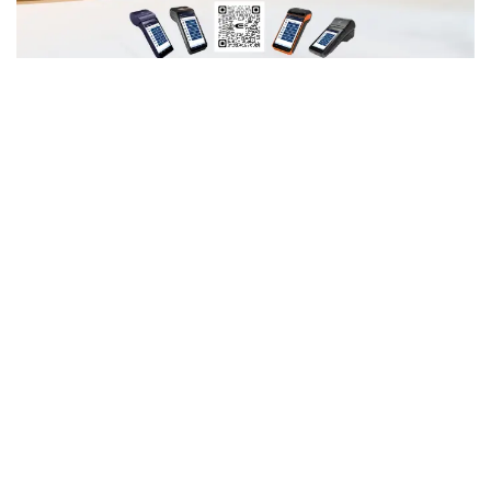
Ako sa pripravuje ELCOM
Naša spoločnosť ELCOM sa tejto téme aktívne
venuje a pripravuje pokladničné riešenia, ktoré
budú pripravené na zavedenie QR platieb:
RTOS pokladnice
(tlačidlové modely)
Android pokladnice
(dotykové modely)
Pre obe kategórie bude zobrazovanie QR kódov