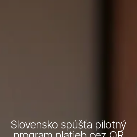
Slovensko spúšťa pilotný
program platieb cez QR