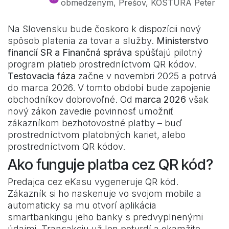
obmedzeným, Prešov, KOSTURA Peter
Na Slovensku bude čoskoro k dispozícii nový
spôsob platenia za tovar a služby.
Ministerstvo
financií SR a Finančná správa
spúšťajú pilotný
program platieb prostredníctvom QR kódov.
Testovacia fáza
začne v novembri 2025 a potrvá
do marca 2026. V tomto období bude zapojenie
obchodníkov dobrovoľné. Od
marca 2026
však
nový zákon zavedie povinnosť umožniť
zákazníkom bezhotovostné platby – buď
prostredníctvom platobných kariet, alebo
prostredníctvom QR kódov.
Ako funguje platba cez QR kód?
Predajca cez eKasu vygeneruje QR kód.
Zákazník si ho naskenuje vo svojom mobile a
automaticky sa mu otvorí aplikácia
smartbankingu jeho banky s predvyplnenými
údajmi. Transakciu už len potvrdí a okamžite