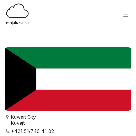
Skip to Content
Back to resellers
Kuwait City
Kuvajt
+421 51/746 41 02