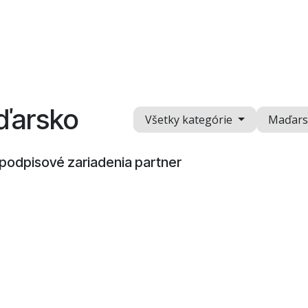
Otázky a odpovede
Kontakt
Videonávody
aďarsko
Všetky kategórie
Maďars
, podpisové zariadenia
partner​