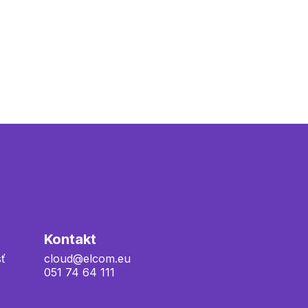
Kontakt
ť
cloud@elcom.eu
051 74 64 111