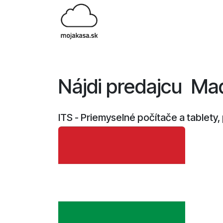
Skip to Content
O službe
Výhody
Dostupnosť
Registrácia
Nájdi predajcu
​ M
ITS - Priemyselné počítače a tablety