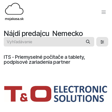
Skip to Content
Nájdi predajcu
​ Nemecko
ITS - Priemyselné počítače a tablety,
podpisové zariadenia
partner​